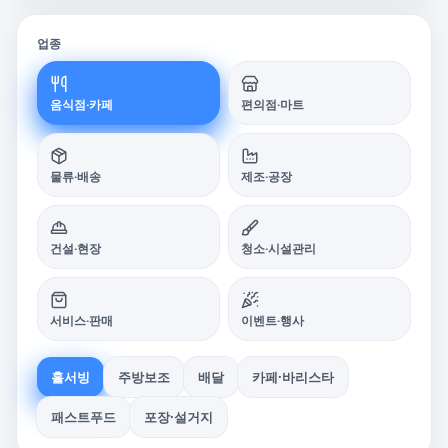
업종
음식점·카페
편의점·마트
물류·배송
제조·공장
건설·현장
청소·시설관리
서비스·판매
이벤트·행사
홀서빙
주방보조
배달
카페·바리스타
패스트푸드
포장·설거지